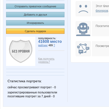
Робот Форума
Розмар
Этот блог
Отправить приватное сообщение
блогеров
.
Добавить в друзья
Игнорировать
Посетит
Сделать подарок
популярность:
41608 место
рейтинг
489
?
Посмотре
Как получить
уровень?
Статистика портрета:
сейчас просматривают портрет - 0
зарегистрированные пользователи
посетившие портрет за 7 дней - 0